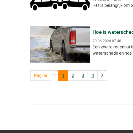
Het is belangrijk om 
Hoe is waterscha
29-06-2020 07:40
Een zware regenbui k
waterschade en hoe b
Pagina
1
2
3
4