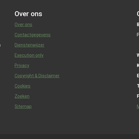
Over ons
Over ons
Contactgegevens
P
n
Dienstenwijzer
Execution only
Privacy
K
Copyright & Disclaimer
Cookies
Zoeken
Sitemap
M