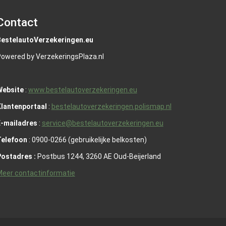
Contact
BestelautoVerzekeringen.eu
owered by VerzekeringsPlaza.nl
Website
:
www.bestelautoverzekeringen.eu
lantenportaal
:
bestelautoverzekeringen.polismap.nl
E-mailadres
:
service@bestelautoverzekeringen.eu
Telefoon
: 0900-0266 (gebruikelijke belkosten)
Postadres :
Postbus 1244, 3260 AE Oud-Beijerland
eer contactinformatie