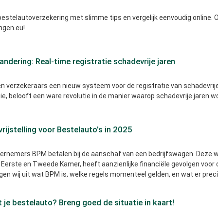
bestelautoverzekering met slimme tips en vergelijk eenvoudig online. 
ngen.eu!
ndering: Real-time registratie schadevrije jaren
len verzekeraars een nieuw systeem voor de registratie van schadevrij
ie, belooft een ware revolutie in de manier waarop schadevrije jaren 
ijstelling voor Bestelauto's in 2025
rnemers BPM betalen bij de aanschaf van een bedrijfswagen. Deze wi
Eerste en Tweede Kamer, heeft aanzienlijke financiële gevolgen voor o
ggen wij uit wat BPM is, welke regels momenteel gelden, en wat er prec
 je bestelauto? Breng goed de situatie in kaart!