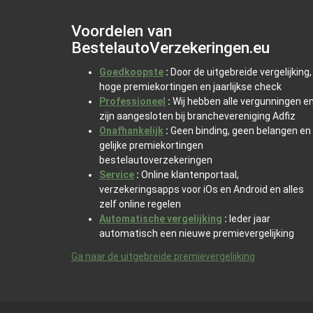
Voordelen van
BestelautoVerzekeringen.eu
Goedkoopste
:
Door de uitgebreide vergelijking,
hoge premiekortingen en jaarlijkse check
Professioneel
:
Wij hebben alle vergunningen e
zijn aangesloten bij branchevereniging Adfiz
Onafhankelijk
:
Geen binding, geen belangen en
gelijke premiekortingen
bestelautoverzekeringen
Service
:
Online klantenportaal,
verzekeringsapps voor iOs en Android en alles
zelf online regelen
Automatische vergelijking
:
Ieder jaar
automatisch een nieuwe premievergelijking
Ga naar de uitgebreide premievergelijking