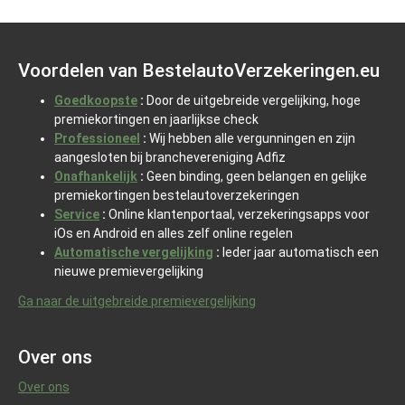
Voordelen van BestelautoVerzekeringen.eu
Goedkoopste
:
Door de uitgebreide vergelijking, hoge
premiekortingen en jaarlijkse check
Professioneel
:
Wij hebben alle vergunningen en zijn
aangesloten bij branchevereniging Adfiz
Onafhankelijk
:
Geen binding, geen belangen en gelijke
premiekortingen bestelautoverzekeringen
Service
:
Online klantenportaal, verzekeringsapps voor
iOs en Android en alles zelf online regelen
Automatische vergelijking
:
Ieder jaar automatisch een
nieuwe premievergelijking
Ga naar de uitgebreide premievergelijking
Over ons
Over ons