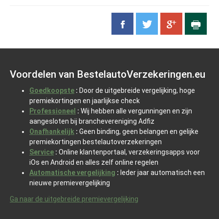
Voordelen van BestelautoVerzekeringen.eu
Goedkoopste
:
Door de uitgebreide vergelijking, hoge
premiekortingen en jaarlijkse check
Professioneel
:
Wij hebben alle vergunningen en zijn
aangesloten bij branchevereniging Adfiz
Onafhankelijk
:
Geen binding, geen belangen en gelijke
premiekortingen bestelautoverzekeringen
Service
:
Online klantenportaal, verzekeringsapps voor
iOs en Android en alles zelf online regelen
Automatische vergelijking
:
Ieder jaar automatisch een
nieuwe premievergelijking
Ga naar de uitgebreide premievergelijking