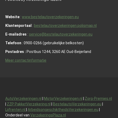
Website
:
www.bestelautoverzekeringen.eu
Klantenportaal
:
bestelautoverzekeringen.polismap.nl
E-mailadres
:
service@bestelautoverzekeringen.eu
Telefoon
: 0900-0266 (gebruikelijke belkosten)
Postadres :
Postbus 1244, 3260 AE Oud-Beijerland
Meer contactinformatie
AutoVerzekeringen.nl
|
MotorVerzekeringen.nl
|
Zorg-Premies.nl
|
ZZP PakketVerzekering.nl
|
BestelautoVerzekeringen.eu
|
Lijfrenten.nl
|
ArbeidsongeschiktheidsVerzekeringen.eu
|
Onderdeel van
VerzekeringsPlaza.nl