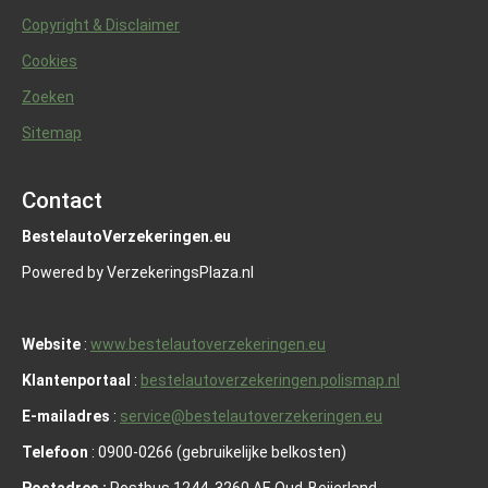
Copyright & Disclaimer
Cookies
Zoeken
Sitemap
Contact
BestelautoVerzekeringen.eu
Powered by VerzekeringsPlaza.nl
Website
:
www.bestelautoverzekeringen.eu
Klantenportaal
:
bestelautoverzekeringen.polismap.nl
E-mailadres
:
service@bestelautoverzekeringen.eu
Telefoon
: 0900-0266 (gebruikelijke belkosten)
Postadres :
Postbus 1244, 3260 AE Oud-Beijerland