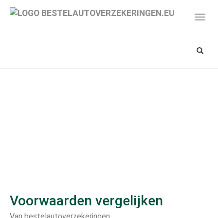
Spring
naar
Toon/
hoofd-
navig
inhoud
Toon/v
zoekba
Voorwaarden vergelijken
Van bestelautoverzekeringen