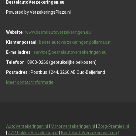
BestelautoVerzekeringen.eu
Powered by VerzekeringsPlaza.nl
Website
:
www.bestelautoverzekeringen.eu
Klantenportaal
:
bestelautoverzekeringen.polismap.nl
E-mailadres
:
service@bestelautoverzekeringen.eu
Telefoon
: 0900-0266 (gebruikelijke belkosten)
Postadres :
Postbus 1244, 3260 AE Oud-Beijerland
Meer contactinformatie
AutoVerzekeringen.nl
|
MotorVerzekeringen.nl
|
Zorg-Premies.nl
|
ZZP PakketVerzekering.nl
|
BestelautoVerzekeringen.eu
|