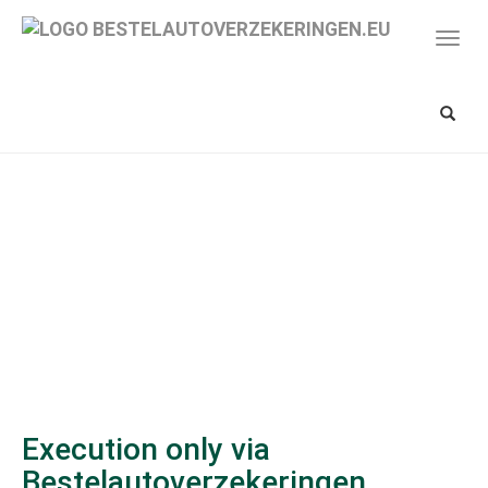
Spring
naar
Toon/
hoofd-
navig
inhoud
Toon/v
zoekba
Execution only via
Bestelautoverzekeringen