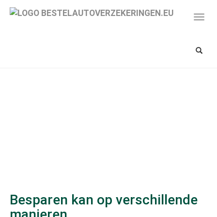
Spring
naar
Toon/
hoofd-
navig
inhoud
Toon/v
zoekba
Besparen kan op verschillende
manieren