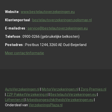
Website
:
www.bestelautoverzekeringen.eu
Klantenportaal
:
bestelautoverzekeringen.polismap.nl
E-mailadres
:
service@bestelautoverzekeringen.eu
Telefoon
: 0900-0266 (gebruikelijke belkosten)
Postadres :
Postbus 1244, 3260 AE Oud-Beijerland
Meer contactinformatie
AutoVerzekeringen.nl
|
MotorVerzekeringen.nl
|
Zorg-Premies.nl
|
ZZP PakketVerzekering.nl
|
BestelautoVerzekeringen.eu
|
Lijfrenten.nl
|
ArbeidsongeschiktheidsVerzekeringen.eu
|
Onderdeel van
VerzekeringsPlaza.nl