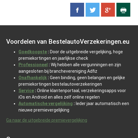
Voordelen van BestelautoVerzekeringen.eu
Goedkoopste
:
Door de uitgebreide vergelijking, hoge
premiekortingen en jaarlijkse check
Professioneel
:
Wij hebben alle vergunningen en zijn
aangesloten bij branchevereniging Adfiz
Onafhankelijk
:
Geen binding, geen belangen en gelijke
premiekortingen bestelautoverzekeringen
Service
:
Online klantenportaal, verzekeringsapps voor
iOs en Android en alles zelf online regelen
Automatische vergelijking
:
Ieder jaar automatisch een
nieuwe premievergelijking
Ga naar de uitgebreide premievergelijking