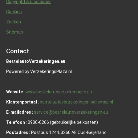
Copyright & Disclaimer
Cookies
Zoeken
Sitemap
Contact
BestelautoVerzekeringen.eu
Powered by VerzekeringsPlaza.nl
Website
:
www.bestelautoverzekeringen.eu
Klantenportaal
:
bestelautoverzekeringen.polismap.nl
E-mailadres
:
service@bestelautoverzekeringen.eu
Telefoon
: 0900-0266 (gebruikelijke belkosten)
Postadres :
Postbus 1244, 3260 AE Oud-Beijerland