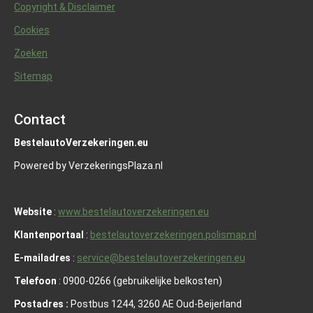
Copyright & Disclaimer
Cookies
Zoeken
Sitemap
Contact
BestelautoVerzekeringen.eu
Powered by VerzekeringsPlaza.nl
Website
:
www.bestelautoverzekeringen.eu
Klantenportaal
:
bestelautoverzekeringen.polismap.nl
E-mailadres
:
service@bestelautoverzekeringen.eu
Telefoon
: 0900-0266 (gebruikelijke belkosten)
Postadres :
Postbus 1244, 3260 AE Oud-Beijerland