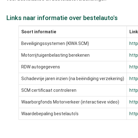
Links naar informatie over bestelauto's
Soort informatie
Link
Beveiligingssystemen (KIWA SCM)
htt
Motorrijtuigenbelasting berekenen
http
RDW autogegevens
http
Schadevrije jaren inzien (na beëindiging verzekering)
http
SCM certificaat controleren
http
Waarborgfonds Motorverkeer (interactieve video)
http
Waardebepaling bestelauto's
http