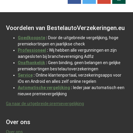
Voordelen van BestelautoVerzekeringen.eu
Goedkoopste
:
Door de uitgebreide vergelijking, hoge
premiekortingen en jaarlijkse check
Professioneel
:
Wij hebben alle vergunningen en zijn
aangesloten bij branchevereniging Adfiz
Onafhankelijk
:
Geen binding, geen belangen en gelijke
premiekortingen bestelautoverzekeringen
Service
:
Online klantenportaal, verzekeringsapps voor
iOs en Android en alles zelf online regelen
Automatische vergelijking
:
Ieder jaar automatisch een
nieuwe premievergelijking
Ga naar de uitgebreide premievergelijking
Over ons
Over ons