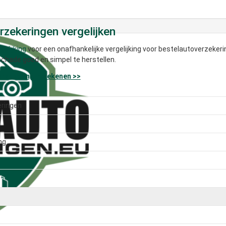
zekeringen vergelijken
gelijking
voor een onafhankelijke vergelijking voor bestelautoverzekering
chade goed en simpel te herstellen.
erzekering berekenen >>
eringen
ng