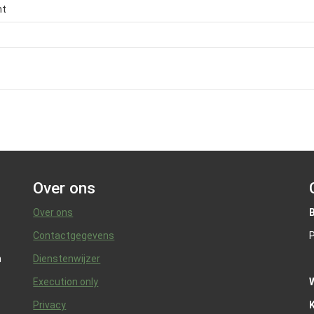
nt
Over ons
Over ons
Contactgegevens
P
n
Dienstenwijzer
Execution only
Privacy
K