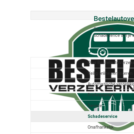
Bestelautover
Ga naar de
premiever
schadeserice om je s
Premie bestelautov
Over ons
Over BestelautoVerzek
Veilig online verzekeren
Automatische vergelijki
Professioneel
Service
Schadeservice
Onafhankelijk