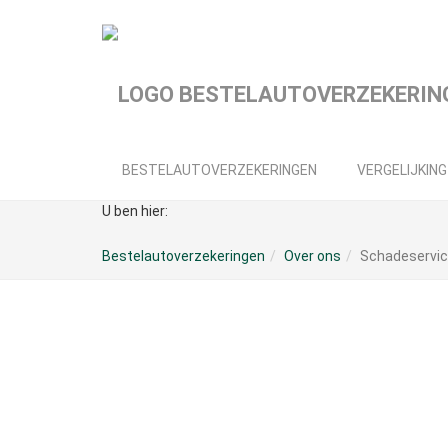
Spring
naar
hoofd-
inhoud
BESTELAUTOVERZEKERINGEN
VERGELIJKING
U ben hier:
Bestelautoverzekeringen
Over ons
Schadeservi