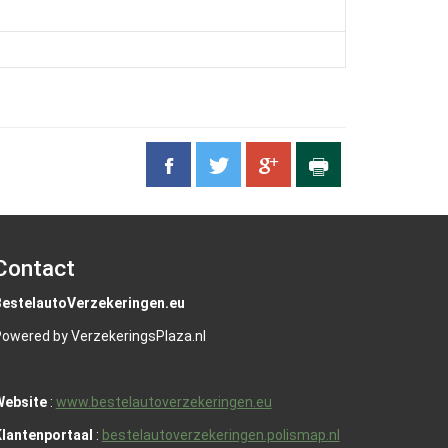
Contact
BestelautoVerzekeringen.eu
owered by VerzekeringsPlaza.nl
Website
:
www.bestelautoverzekeringen.eu
lantenportaal
:
bestelautoverzekeringen.polismap.nl