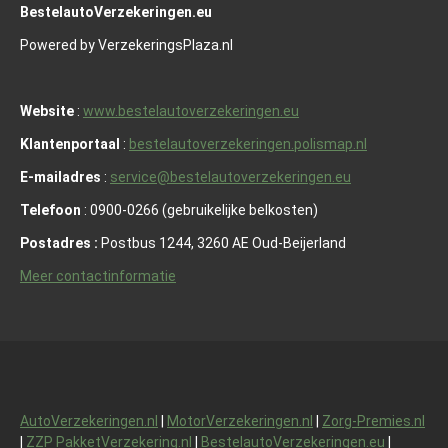
BestelautoVerzekeringen.eu
Powered by VerzekeringsPlaza.nl
Website
:
www.bestelautoverzekeringen.eu
Klantenportaal
:
bestelautoverzekeringen.polismap.nl
E-mailadres
:
service@bestelautoverzekeringen.eu
Telefoon
: 0900-0266 (gebruikelijke belkosten)
Postadres :
Postbus 1244, 3260 AE Oud-Beijerland
Meer contactinformatie
AutoVerzekeringen.nl
|
MotorVerzekeringen.nl
|
Zorg-Premies.nl
|
ZZP PakketVerzekering.nl
|
BestelautoVerzekeringen.eu
|