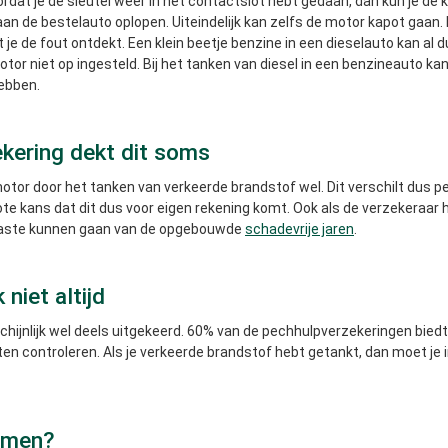
oordat je de sleutel weer in het contactslot hebt gedaan, dan kun je de k
aan de bestelauto oplopen. Uiteindelijk kan zelfs de motor kapot gaan
t je de fout ontdekt. Een klein beetje benzine in een dieselauto kan al
otor niet op ingesteld. Bij het tanken van diesel in een benzineauto k
ebben.
ekering dekt dit soms
or door het tanken van verkeerde brandstof wel. Dit verschilt dus per 
te kans dat dit dus voor eigen rekening komt. Ook als de verzekeraar h
n laste kunnen gaan van de opgebouwde
schadevrije jaren
.
niet altijd
chijnlijk wel deels uitgekeerd. 60% van de pechhulpverzekeringen bied
en controleren. Als je verkeerde brandstof hebt getankt, dan moet je 
komen?