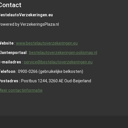
Contact
BestelautoVerzekeringen.eu
owered by VerzekeringsPlaza.nl
Website
:
www.bestelautoverzekeringen.eu
lantenportaal
:
bestelautoverzekeringen.polismap.nl
E-mailadres
:
service@bestelautoverzekeringen.eu
Telefoon
: 0900-0266 (gebruikelijke belkosten)
Postadres :
Postbus 1244, 3260 AE Oud-Beijerland
eer contactinformatie