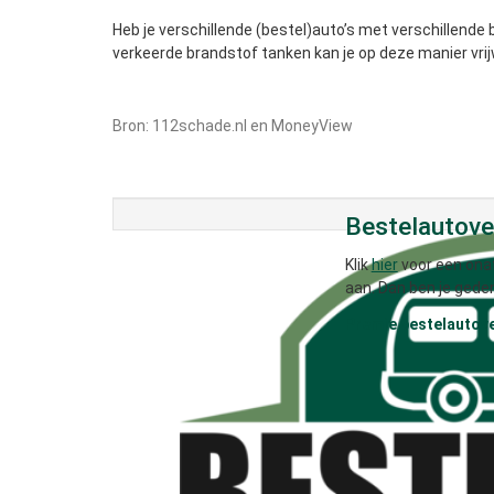
Heb je verschillende (bestel)auto’s met verschillende 
verkeerde brandstof tanken kan je op deze manier vrijw
Bron: 112schade.nl en MoneyView
Bestelautover
Klik
hier
voor een onaf
aan. Dan ben je gede
Premie bestelautov