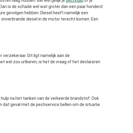
osten laag houden. Bel wel gelijk je
pechhulp
of je
. Dan is de schade wel wat groter dan een paar honderd
 dure gevolgen hebben. Diesel heeft namelijk een
an onverbrande diesel in de motor terecht komen. Een
verzekeraar. Dit ligt namelijk aan de
et wel zou uitkeren, is het de vraag of het declareren
t hulp na het tanken van de verkeerde brandstof. Ook
in dat geval met de pechservice bellen om de situatie