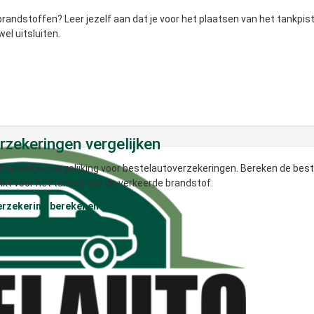
brandstoffen? Leer jezelf aan dat je voor het plaatsen van het tankpist
el uitsluiten.
zekeringen vergelijken
hankelijke vergelijking voor bestelautoverzekeringen. Bereken de bes
nkt voor het tanken van de verkeerde brandstof.
erzekering berekenen >>