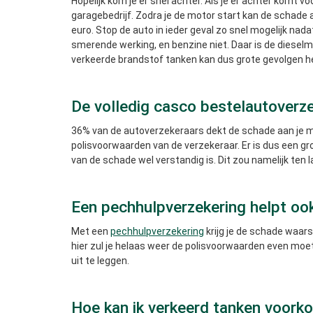
Hopelijk kom je er snel achter. Als je er achter komt v
garagebedrijf. Zodra je de motor start kan de schade 
euro. Stop de auto in ieder geval zo snel mogelijk nada
smerende werking, en benzine niet. Daar is de dieselm
verkeerde brandstof tanken kan dus grote gevolgen h
De volledig casco bestelautoverz
36% van de autoverzekeraars dekt de schade aan je mot
polisvoorwaarden van de verzekeraar. Er is dus een gro
van de schade wel verstandig is. Dit zou namelijk te
Een pechhulpverzekering helpt ook 
Met een
pechhulpverzekering
krijg je de schade waars
hier zul je helaas weer de polisvoorwaarden even moet
uit te leggen.
Hoe kan ik verkeerd tanken voor