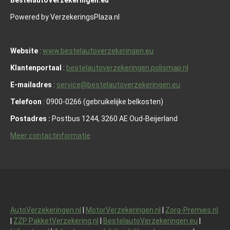
BestelautoVerzekeringen.eu
Powered by VerzekeringsPlaza.nl
Website
:
www.bestelautoverzekeringen.eu
Klantenportaal
:
bestelautoverzekeringen.polismap.nl
E-mailadres
:
service@bestelautoverzekeringen.eu
Telefoon
: 0900-0266 (gebruikelijke belkosten)
Postadres :
Postbus 1244, 3260 AE Oud-Beijerland
Meer contactinformatie
AutoVerzekeringen.nl
|
MotorVerzekeringen.nl
|
Zorg-Premies.nl
|
ZZP PakketVerzekering.nl
|
BestelautoVerzekeringen.eu
|