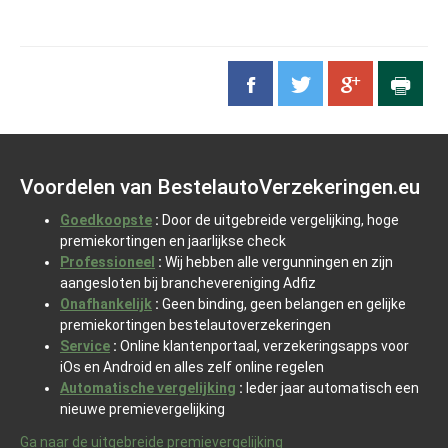
Voordelen van BestelautoVerzekeringen.eu
Goedkoopste
:
Door de uitgebreide vergelijking, hoge
premiekortingen en jaarlijkse check
Professioneel
:
Wij hebben alle vergunningen en zijn
aangesloten bij branchevereniging Adfiz
Onafhankelijk
:
Geen binding, geen belangen en gelijke
premiekortingen bestelautoverzekeringen
Service
:
Online klantenportaal, verzekeringsapps voor
iOs en Android en alles zelf online regelen
Automatische vergelijking
:
Ieder jaar automatisch een
nieuwe premievergelijking
Ga naar de uitgebreide premievergelijking