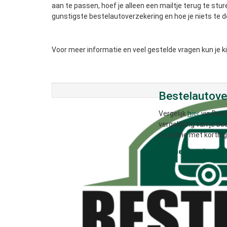
aan te passen, hoef je alleen een mailtje terug te stur
gunstigste bestelautoverzekering en hoe je niets te d
Voor meer informatie en veel gestelde vragen kun je ki
Bestelautover
Vergelijk
hier
via Best
vergelijking van je b
nu online met korting
Premie bestelautov