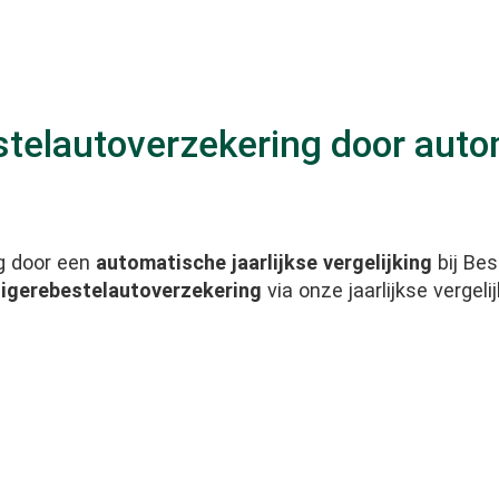
stelautoverzekering door auto
g door een
automatische jaarlijkse vergelijking
bij Be
igere
bestelautoverzekering
via onze jaarlijkse vergelij