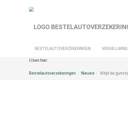
Spring
naar
hoofd-
inhoud
BESTELAUTOVERZEKERINGEN
VERGELIJKING
U ben hier:
Bestelautoverzekeringen
Nieuws
Altijd de gunst