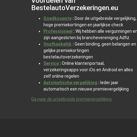
Voordelen van
BestelautoVerzekeringen.eu
Goedkoopste
:
Door de uitgebreide vergelijking,
hoge premiekortingen en jaarlijkse check
Professioneel
:
Wij hebben alle vergunningen e
zijn aangesloten bij branchevereniging Adfiz
Onafhankelijk
:
Geen binding, geen belangen en
gelijke premiekortingen
bestelautoverzekeringen
Service
:
Online klantenportaal,
verzekeringsapps voor iOs en Android en alles
zelf online regelen
Automatische vergelijking
:
Ieder jaar
automatisch een nieuwe premievergelijking
Ga naar de uitgebreide premievergelijking