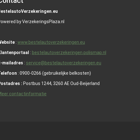
Contact
BestelautoVerzekeringen.eu
owered by VerzekeringsPlaza.nl
Website
:
www.bestelautoverzekeringen.eu
lantenportaal
:
bestelautoverzekeringen.polismap.nl
E-mailadres
:
service@bestelautoverzekeringen.eu
Telefoon
: 0900-0266 (gebruikelijke belkosten)
Postadres :
Postbus 1244, 3260 AE Oud-Beijerland
eer contactinformatie