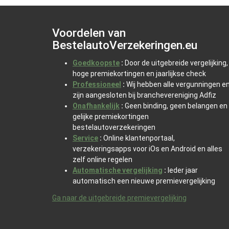
Voordelen van
BestelautoVerzekeringen.eu
Goedkoopste
:
Door de uitgebreide vergelijking,
hoge premiekortingen en jaarlijkse check
Professioneel
:
Wij hebben alle vergunningen e
zijn aangesloten bij branchevereniging Adfiz
Onafhankelijk
:
Geen binding, geen belangen en
gelijke premiekortingen
bestelautoverzekeringen
Service
:
Online klantenportaal,
verzekeringsapps voor iOs en Android en alles
zelf online regelen
Automatische vergelijking
:
Ieder jaar
automatisch een nieuwe premievergelijking
Ga naar de uitgebreide premievergelijking