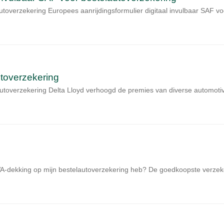
lautoverzekering Europees aanrijdingsformulier digitaal invulbaar S
toverzekering
utoverzekering Delta Lloyd verhoogd de premies van diverse automoti
n WA-dekking op mijn bestelautoverzekering heb? De goedkoopste verze