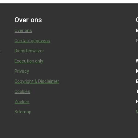
Over ons
Over ons
Contactgegevens
P
n
Dienstenwijzer
Execution only
Privacy
K
Copyright & Disclaimer
Cookies
Zoeken
Sitemap
M