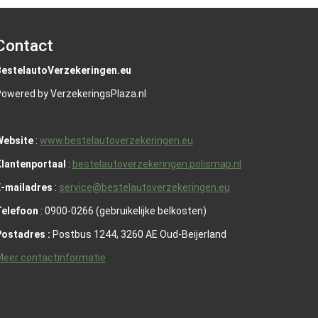
Contact
BestelautoVerzekeringen.eu
owered by VerzekeringsPlaza.nl
Website
:
www.bestelautoverzekeringen.eu
lantenportaal
:
bestelautoverzekeringen.polismap.nl
E-mailadres
:
service@bestelautoverzekeringen.eu
Telefoon
: 0900-0266 (gebruikelijke belkosten)
Postadres :
Postbus 1244, 3260 AE Oud-Beijerland
eer contactinformatie