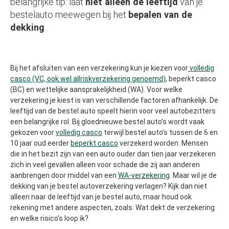
belangrijke tip: laat
niet alleen de leeftijd
van je
bestelauto meewegen bij het
bepalen van de
dekking
.
Bij het afsluiten van een verzekering kun je kiezen voor
volledig
casco (VC, ook wel allriskverzekering genoemd)
, beperkt casco
(BC) en wettelijke aansprakelijkheid (WA). Voor welke
verzekering je kiest is van verschillende factoren afhankelijk. De
leeftijd van de bestel auto speelt hierin voor veel autobezitters
een belangrijke rol. Bij gloednieuwe bestel auto’s wordt vaak
gekozen voor
volledig casco
terwijl bestel auto’s tussen de 6 en
10 jaar oud eerder
beperkt casco
verzekerd worden. Mensen
die in het bezit zijn van een auto ouder dan tien jaar verzekeren
zich in veel gevallen alleen voor schade die zij aan anderen
aanbrengen door middel van een
WA-verzekering
. Maar wil je de
dekking van je bestel autoverzekering verlagen? Kijk dan niet
alleen naar de leeftijd van je bestel auto, maar houd ook
rekening met andere aspecten, zoals: Wat dekt de verzekering
en welke risico’s loop ik?