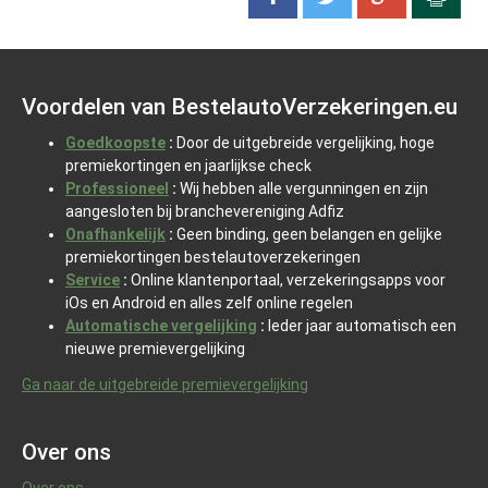
Voordelen van BestelautoVerzekeringen.eu
Goedkoopste
:
Door de uitgebreide vergelijking, hoge
premiekortingen en jaarlijkse check
Professioneel
:
Wij hebben alle vergunningen en zijn
aangesloten bij branchevereniging Adfiz
Onafhankelijk
:
Geen binding, geen belangen en gelijke
premiekortingen bestelautoverzekeringen
Service
:
Online klantenportaal, verzekeringsapps voor
iOs en Android en alles zelf online regelen
Automatische vergelijking
:
Ieder jaar automatisch een
nieuwe premievergelijking
Ga naar de uitgebreide premievergelijking
Over ons