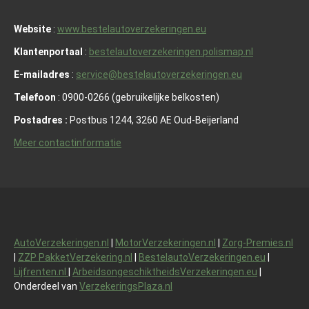
Website
:
www.bestelautoverzekeringen.eu
Klantenportaal
:
bestelautoverzekeringen.polismap.nl
E-mailadres
:
service@bestelautoverzekeringen.eu
Telefoon
: 0900-0266 (gebruikelijke belkosten)
Postadres :
Postbus 1244, 3260 AE Oud-Beijerland
Meer contactinformatie
AutoVerzekeringen.nl
|
MotorVerzekeringen.nl
|
Zorg-Premies.nl
|
ZZP PakketVerzekering.nl
|
BestelautoVerzekeringen.eu
|
Lijfrenten.nl
|
ArbeidsongeschiktheidsVerzekeringen.eu
|
Onderdeel van
VerzekeringsPlaza.nl