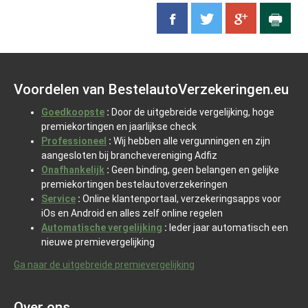
Voordelen van BestelautoVerzekeringen.eu
Goedkoopste
:
Door de uitgebreide vergelijking, hoge
premiekortingen en jaarlijkse check
Professioneel
:
Wij hebben alle vergunningen en zijn
aangesloten bij branchevereniging Adfiz
Onafhankelijk
:
Geen binding, geen belangen en gelijke
premiekortingen bestelautoverzekeringen
Service
:
Online klantenportaal, verzekeringsapps voor
iOs en Android en alles zelf online regelen
Automatische vergelijking
:
Ieder jaar automatisch een
nieuwe premievergelijking
Ga naar de uitgebreide premievergelijking
Over ons