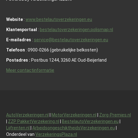
Website
:
www.bestelautoverzekeringen.eu
Klantenportaal
:
bestelautoverzekeringen.polismap.nl
E-mailadres
:
service@bestelautoverzekeringen.eu
Telefoon
: 0900-0266 (gebruikelijke belkosten)
Postadres :
Postbus 1244, 3260 AE Oud-Beijerland
Meer contactinformatie
AutoVerzekeringen.nl
|
MotorVerzekeringen.nl
|
Zorg-Premies.nl
|
ZZP PakketVerzekering.nl
|
BestelautoVerzekeringen.eu
|
Lijfrenten.nl
|
ArbeidsongeschiktheidsVerzekeringen.eu
|
Onderdeel van
VerzekeringsPlaza.nl