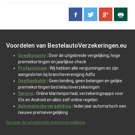
Voordelen van BestelautoVerzekeringen.eu
Goedkoopste
:
Door de uitgebreide vergelijking, hoge
premiekortingen en jaarlijkse check
Professioneel
:
Wij hebben alle vergunningen en zijn
aangesloten bij branchevereniging Adfiz
Onafhankelijk
:
Geen binding, geen belangen en gelijke
premiekortingen bestelautoverzekeringen
Service
:
Online klantenportaal, verzekeringsapps voor
iOs en Android en alles zelf online regelen
Automatische vergelijking
:
Ieder jaar automatisch een
nieuwe premievergelijking
Ga naar de uitgebreide premievergelijking