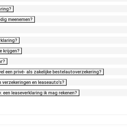
aring?
lledig meenemen?
rklaring?
e krijgen?
ar?
el een privé- als zakelijke bestelautoverzekering?
an verzekeringen en leaseauto's?
v. een leaseverklaring ik mag rekenen?