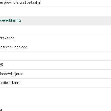
 provincie: wat betaal jij?
severklaring
rzekering
enteken uitgelegd
25
hadevrije jaren
atie in kaart!
na