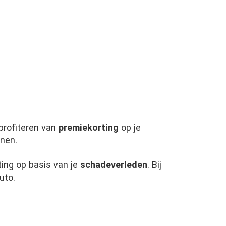
profiteren van
premiekorting
op je
onen.
ting op basis van je
schadeverleden
. Bij
uto.