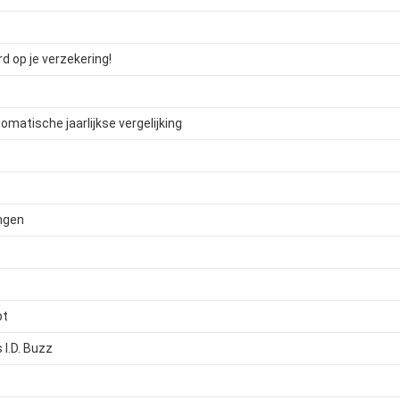
d op je verzekering!
omatische jaarlijkse vergelijking
ngen
pt
I.D. Buzz